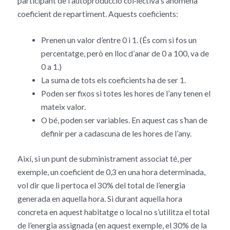
participant de l’autoproducció col·lectiva s’anomena
coeficient de repartiment. Aquests coeficients:
Prenen un valor d’entre 0 i 1. (És com si fos un
percentatge, però en lloc d’anar de 0 a 100, va de
0 a 1.)
La suma de tots els coeficients ha de ser 1.
Poden ser fixos si totes les hores de l’any tenen el
mateix valor.
O bé, poden ser variables. En aquest cas s’han de
definir per a cadascuna de les hores de l’any.
Així, si un punt de subministrament associat té, per
exemple, un coeficient de 0,3 en una hora determinada,
vol dir que li pertoca el 30% del total de l’energia
generada en aquella hora. Si durant aquella hora
concreta en aquest habitatge o local no s’utilitza el total
de l’energia assignada (en aquest exemple, el 30% de la