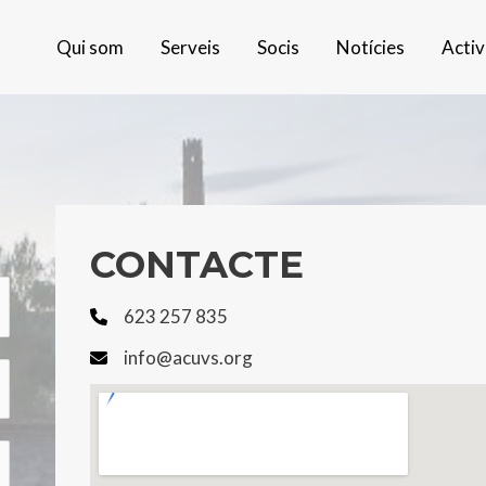
Qui som
Serveis
Socis
Notícies
Activ
CONTACTE
623 257 835
info@acuvs.org