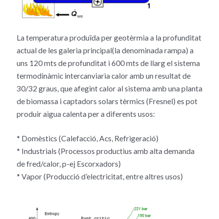
La temperatura produïda per geotèrmia a la profunditat
actual de les galeria principal(la denominada rampa) a
uns 120 mts de profunditat i 600 mts de llarg el sistema
termodinàmic intercanviaria calor amb un resultat de
30/32 graus, que afegint calor al sistema amb una planta
de biomassa i captadors solars tèrmics (Fresnel) es pot
produir aigua calenta per a diferents usos:
* Domèstics (Calefacció, Acs, Refrigeració)
* Industrials (Processos productius amb alta demanda
de fred/calor, p-ej Escorxadors)
* Vapor (Producció d’electricitat, entre altres usos)