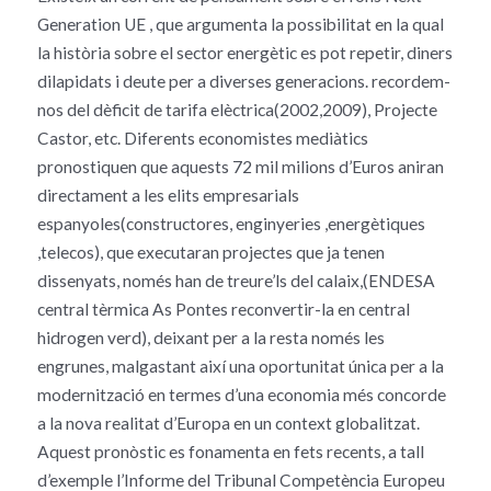
Generation UE , que argumenta la possibilitat en la qual
la història sobre el sector energètic es pot repetir, diners
dilapidats i deute per a diverses generacions. recordem-
nos del dèficit de tarifa elèctrica(2002,2009), Projecte
Castor, etc. Diferents economistes mediàtics
pronostiquen que aquests 72 mil milions d’Euros aniran
directament a les elits empresarials
espanyoles(constructores, enginyeries ,energètiques
,telecos), que executaran projectes que ja tenen
dissenyats, només han de treure’ls del calaix,(ENDESA
central tèrmica As Pontes reconvertir-la en central
hidrogen verd), deixant per a la resta només les
engrunes, malgastant així una oportunitat única per a la
modernització en termes d’una economia més concorde
a la nova realitat d’Europa en un context globalitzat.
Aquest pronòstic es fonamenta en fets recents, a tall
d’exemple l’Informe del Tribunal Competència Europeu