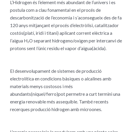
L’Hidrogen és l’element més abundant de l’univers i es
postula com a clau fonamental en el procés de
descarbonització de l’economia i s’aconsegueix des de fa
120 anys mitjançant el procés d’electròlisi, catalitzador
costós(platí, iridi i titani) aplicant corrent elèctrica a
l’aigua H₂O separant hidrogeno/oxigen per intercanvi de
protons sent l’únic residu el vapor d’aigua(àcida).
El desenvolupament de sistemes de producció
electrolítica en condicions bàsiques o alcalines amb
materials menys costosos i més
abundants(níquel/ferro)pot permetre a curt termini una
energia renovable més assequible. També recents
recerques producció hidrogen amb microones.
L’energia necessària la produirem amb una planta solar