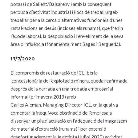
potassi de Sallent/Balsareny i amb la conseqüent
perduda d’activitat industrial i llocs de treball urgeix
treballar per a la cerca d’alternatives funcionals d’unes
instal·lacions en desús (incloses els runams), que frenin
l’èxode laboral, la despoblació i l’envelliment de la seva
àrea d’influència (fonamentalment Bages i Berguedá).
17/7/2020
El compromís de restauració de ICL Ibèria
,concessionària de l’explotació minera, queda reafirmada
després de la xerrada en una trobada empresarial
informal,(primavera 2019) amb
Carles Aleman, Managing Director ICL, en la qual va
comentar la inequívoca obstinació de l’empresa a
dissenyar un pla d’actuació en l’adequació del magatzem
de material d’extracció (runams) i per extensió
desafortunadament la ja extinta (Juliol 2020) activitat