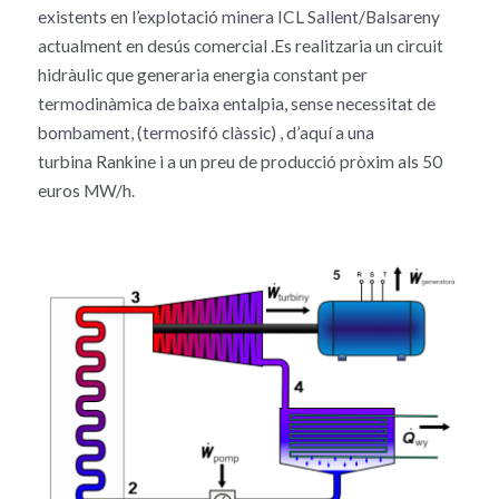
existents en l’explotació minera ICL Sallent/Balsareny
actualment en desús comercial .Es realitzaria un circuit
hidràulic que generaria energia constant per
termodinàmica de baixa entalpia, sense necessitat de
bombament, (termosifó clàssic) , d’aquí a una
turbina Rankine i a un preu de producció pròxim als 50
euros MW/h.