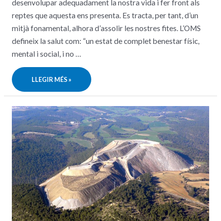
desenvolupar adequadament la nostra vida i fer front als
reptes que aquesta ens presenta. Es tracta, per tant, d’un
mitjà fonamental, alhora d’assolir les nostres fites. L’OMS
defineix la salut com: “un estat de complet benestar físic,
mental i social, i no …
BENESTAR
LLEGIR MÉS »
EMOCIONAL