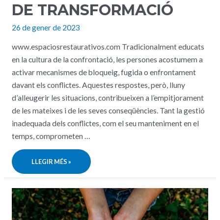
DE TRANSFORMACIÓ
26 de gener de 2023
www.espaciosrestaurativos.com Tradicionalment educats
en la cultura de la confrontació, les persones acostumem a
activar mecanismes de bloqueig, fugida o enfrontament
davant els conflictes. Aquestes respostes, però, lluny
d’alleugerir les situacions, contribueixen a l’empitjorament
de les mateixes i de les seves conseqüències. Tant la gestió
inadequada dels conflictes, com el seu manteniment en el
temps, comprometen …
EL
LLEGIR MÉS »
CONFLICTE,
UNA
EINA
DE
TRANSFORMACIÓ