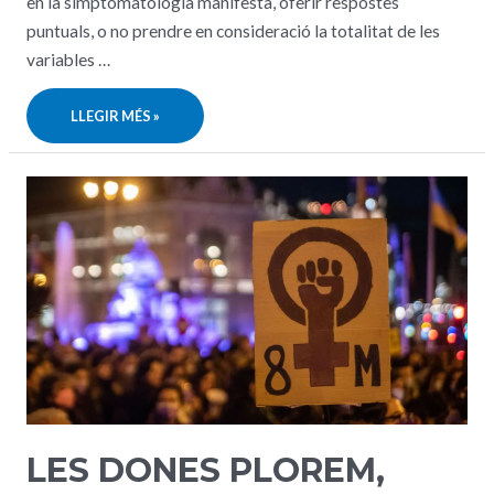
en la simptomatologia manifesta, oferir respostes
puntuals, o no prendre en consideració la totalitat de les
variables …
DIA
LLEGIR MÉS »
INTERNACIONAL
PER
A
L’ELIMINACIÓ
DE
LA
VIOLÈNCIA
ENVERS
LES
DONES
LES DONES PLOREM,