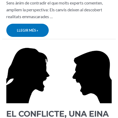
Sens ànim de contradir el que molts experts comenten,
ampliem la perspectiva: Els canvis deixen al descobert
realitats emmascarades …
ADOLESCENTS,
LLEGIR MÉS »
JOVES
I
DESAFIAMENTS
ACTUALS
EL CONFLICTE, UNA EINA