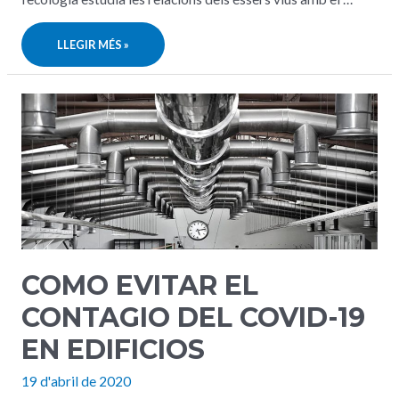
ECOLOGISTES
LLEGIR MÉS »
O
HAPPYFLOWERS?
COMO EVITAR EL
CONTAGIO DEL COVID-19
EN EDIFICIOS
19 d'abril de 2020