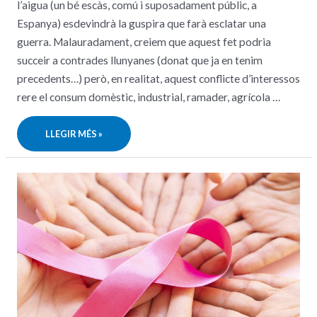
l’aigua (un bé escàs, comú i suposadament públic, a
Espanya) esdevindrà la guspira que farà esclatar una
guerra. Malauradament, creiem que aquest fet podria
succeir a contrades llunyanes (donat que ja en tenim
precedents…) però, en realitat, aquest conflicte d’interessos
rere el consum domèstic, industrial, ramader, agrícola …
LA
LLEGIR MÉS »
“GUERRA”
PER
L’AIGUA