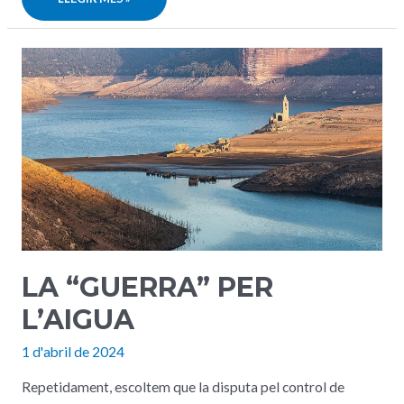
DOTZE
CLAUS
DE
LES
MINES
DE
SAL
DE
SALLENT
I
SÚRIA
LA “GUERRA” PER
L’AIGUA
1 d'abril de 2024
Repetidament, escoltem que la disputa pel control de