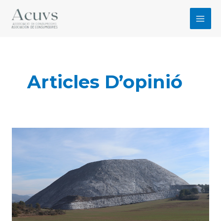
Vés
al
MAI
contingut
MEN
Articles D’opinió