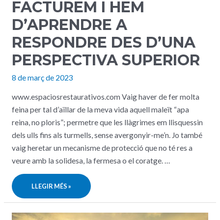
FACTUREM I HEM
D’APRENDRE A
RESPONDRE DES D’UNA
PERSPECTIVA SUPERIOR
8 de març de 2023
www.espaciosrestaurativos.com Vaig haver de fer molta
feina per tal d’aïllar de la meva vida aquell maleït “apa
reina, no ploris”; permetre que les llàgrimes em llisquessin
dels ulls fins als turmells, sense avergonyir-me’n. Jo també
vaig heretar un mecanisme de protecció que no té res a
veure amb la solidesa, la fermesa o el coratge. …
LES
LLEGIR MÉS »
DONES
PLOREM,
FACTUREM
I
HEM
D’APRENDRE