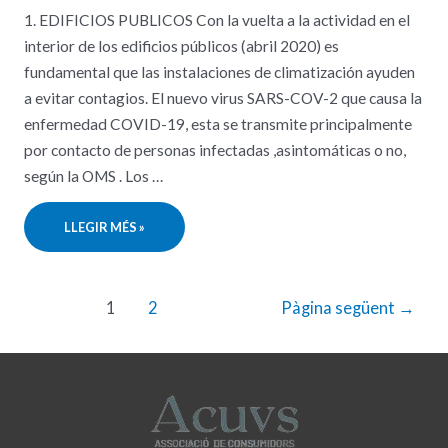
1. EDIFICIOS PUBLICOS Con la vuelta a la actividad en el
interior de los edificios públicos (abril 2020) es
fundamental que las instalaciones de climatización ayuden
a evitar contagios. El nuevo virus SARS-COV-2 que causa la
enfermedad COVID-19, esta se transmite principalmente
por contacto de personas infectadas ,asintomáticas o no,
según la OMS . Los …
COMO
LLEGIR MÉS »
EVITAR
EL
CONTAGIO
DEL
COVID-
19
Navegació
EN
1
2
Pàgina següent
→
EDIFICIOS
d'entrades