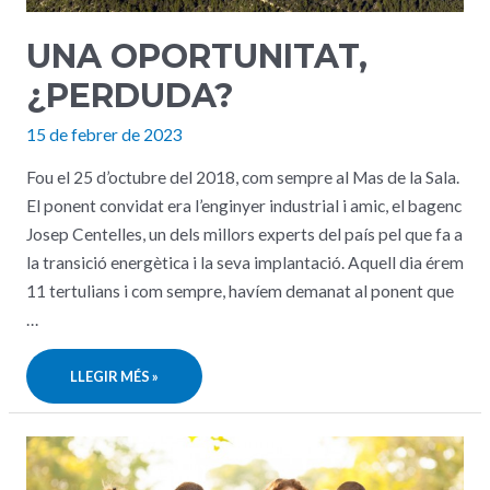
UNA OPORTUNITAT,
¿PERDUDA?
15 de febrer de 2023
Fou el 25 d’octubre del 2018, com sempre al Mas de la Sala.
El ponent convidat era l’enginyer industrial i amic, el bagenc
Josep Centelles, un dels millors experts del país pel que fa a
la transició energètica i la seva implantació. Aquell dia érem
11 tertulians i com sempre, havíem demanat al ponent que
…
UNA
LLEGIR MÉS »
OPORTUNITAT,
¿PERDUDA?